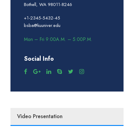
Bothell, WA 98011-8246
+1-2345-5432-45
bsba@kuuniver.edu
Mon – Fri 9:00A.M. – 5:00P.M.
Social Info
Video Presentation