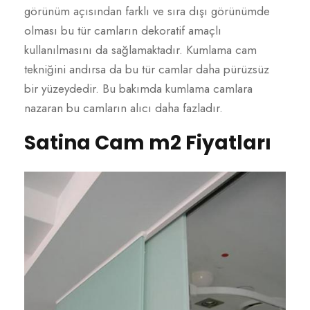
görünüm açısından farklı ve sıra dışı görünümde
olması bu tür camların dekoratif amaçlı
kullanılmasını da sağlamaktadır. Kumlama cam
tekniğini andırsa da bu tür camlar daha pürüzsüz
bir yüzeydedir. Bu bakımda kumlama camlara
nazaran bu camların alıcı daha fazladır.
Satina Cam m2 Fiyatları